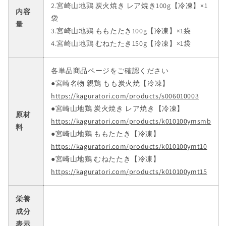
2.宮崎山地鶏 炭火焼き レア焼き100g【冷凍】×1
焼
焼
内容
袋
き
き
量
3.宮崎山地鶏 ももたたき100g【冷凍】×1袋
1
1
4.宮崎山地鶏 むねたたき150g【冷凍】×1袋
袋、
袋、
も
も
も
も
各単品商品ページをご確認ください
た
た
●宮崎名物 親鶏 もも炭火焼【冷凍】
た
た
https://kaguratori.com/products/s006010003
き
き
●
宮崎山地鶏 炭火焼き レア焼き【冷凍】
原材
1
1
https://kaguratori.com/products/k010100ymsmb
料
袋、
袋、
●宮崎山地鶏 ももたたき【冷凍】
む
む
https://kaguratori.com/products/k010100ymt10
ね
ね
●宮崎山地鶏 むねたたき【冷凍】
た
た
https://kaguratori.com/products/k010100ymt15
た
た
き
き
栄養
1
1
成分
袋
袋
表示
【冷
【冷