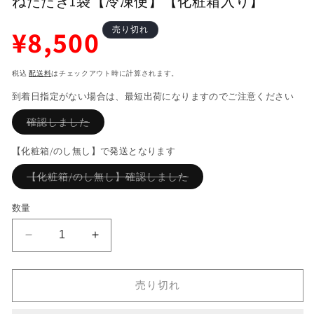
ねたたき1袋【冷凍便】【化粧箱入り】
通
¥8,500
売り切れ
常
価
税込
配送料
はチェックアウト時に計算されます。
格
到着日指定がない場合は、最短出荷になりますのでご注意ください
バ
確認しました
リ
エ
ー
【化粧箱/のし無し】で発送となります
シ
ョ
バ
【化粧箱/のし無し】確認しました
ン
リ
は
エ
売
ー
数量
り
シ
切
ョ
れ
ン
て
【ギ
【ギ
は
い
売
フ
る
フ
り
か
切
ト
ト
販
れ
売り切れ
売
セ
セ
て
で
い
き
ッ
ッ
る