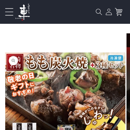
ロ
コンテ
カ
ンツに
グ
進む
ー
イ
ト
ン
商品情
報にス
キップ