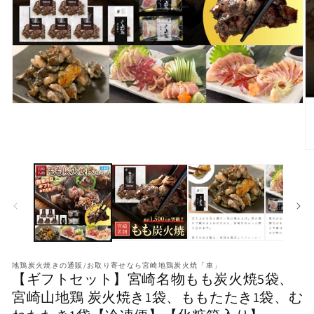
モ
ー
ダ
ル
モ
で
ー
メ
ダ
デ
ル
ィ
で
ア
メ
(1)
デ
を
ィ
開
ア
く
地鶏炭火焼きの通販/お取り寄せなら宮崎地鶏炭火焼「車」
(2
【ギフトセット】宮崎名物もも炭火焼5袋、
を
開
宮崎山地鶏 炭火焼き1袋、ももたたき1袋、む
く