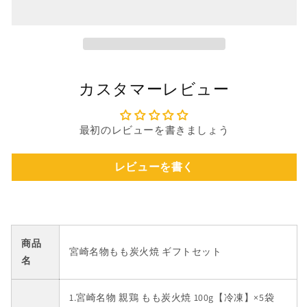
ま
か
ト】
ト】
せ
販
ん
宮
宮
売
で
崎
崎
き
ま
名
名
せ
ん
物
物
カスタマーレビュー
も
も
も
も
炭
炭
最初のレビューを書きましょう
火
火
焼
焼
レビューを書く
5
5
袋、
袋、
宮
宮
崎
崎
山
山
商品
宮崎名物もも炭火焼 ギフトセット
地
地
名
鶏
鶏
炭
炭
1.宮崎名物 親鶏 もも炭火焼 100g【冷凍】×5袋
火
火