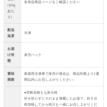
各単品商品ページをご確認ください
(100g
凍
凍
便】
便】
あた
【化
【化
り)
粧
粧
箱
箱
配送
冷凍
入
入
温度
り】
り】
の
の
お届
数
数
け状
真空パック
量
量
態
を
を
減
増
賞味
家庭用冷凍庫で保存の場合は、商品到着より2週
ら
や
期限
す
間以内にお召し上がりください。
す
●宮崎名物もも炭火焼
封を切らずにそのまま沸騰したお湯で、約５分
程加熱してから肉汁も一緒にお召し上がりくだ