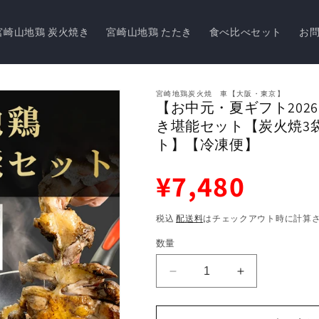
宮崎山地鶏 炭火焼き
宮崎山地鶏 たたき
食べ比べセット
お
宮崎地鶏炭火焼 車【大阪・東京】
【お中元・夏ギフト202
き堪能セット【炭火焼3
ト】【冷凍便】
通
¥7,480
常
価
税込
配送料
はチェックアウト時に計算
格
数量
【お
【お
中
中
元・
元・