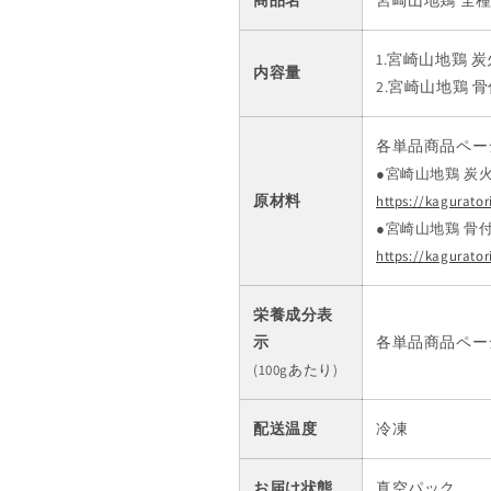
商品名
宮崎山地鶏 全
能
能
セ
セ
1.宮崎山地鶏 炭
内容量
ッ
ッ
2.宮崎山地鶏 
ト
ト
【炭
【炭
各単品商品ペー
火
火
●宮崎山地鶏 炭
焼
焼
原材料
https://kagurato
3
3
●宮崎山地鶏 骨
袋・
袋・
https://kagurat
骨
骨
付
付
き
き
栄養成分表
１
１
示
各単品商品ペー
袋
袋
(100gあたり)
（合
（合
計
計
配送温度
冷凍
４
４
袋）
袋）
お届け状態
真空パック