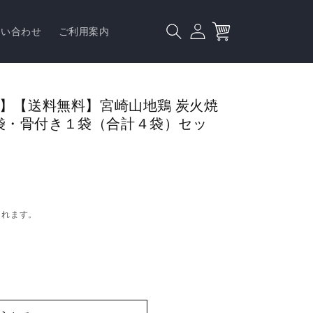
ロ
カ
グ
ー
問い合わせ
ご利用案内
イ
ト
ン
6】【送料無料】宮崎山地鶏 炭火焼
袋・骨付き１袋（合計４袋）セッ
されます。