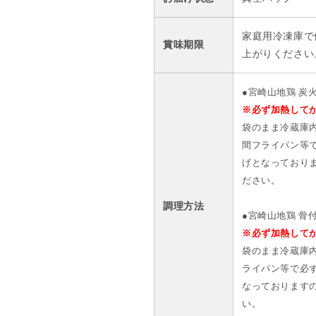
セ
セ
ッ
ッ
ト】
ト】
家庭用冷凍庫で
賞味期限
【冷
【冷
上がりください
凍
凍
便】
便】
●宮崎山地鶏 炭
の
の
※必ず加熱して
数
数
袋のまま冷蔵庫
量
量
間フライパン等
を
を
げとなっており
減
増
ださい。
ら
や
す
す
調理方法
●宮崎山地鶏 骨
※必ず加熱して
袋のまま冷蔵庫
ライパン等で必
なっております
い。