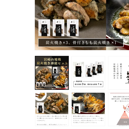
モ
ー
ダ
ル
で
メ
デ
ィ
ア
(1)
を
開
く