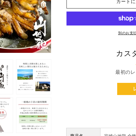
カートに
夏
夏
ギ
ギ
フ
フ
ト
ト
2026】
2026】
別のお支
【送
【送
料
料
カス
無
無
料】
料】
宮
宮
最初のレ
崎
崎
山
山
地
地
鶏
鶏
炭
炭
火
火
焼
焼
き
き
堪
堪