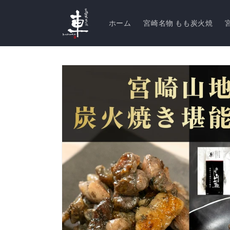
コンテ
ンツに
進む
ホーム
宮崎名物 もも炭火焼
商品情
報にス
キップ